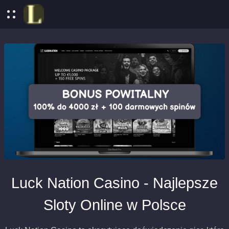
Luck Nation Casino - Najlepsze
Sloty Online w Polsce