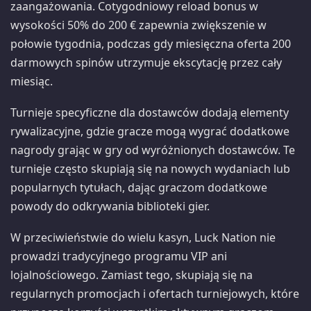
zaangażowania. Cotygodniowy reload bonus w
wysokości 50% do 200 € zapewnia zwiększenie w
połowie tygodnia, podczas gdy miesięczna oferta 200
darmowych spinów utrzymuje ekscytację przez cały
miesiąc.
Turnieje specyficzne dla dostawców dodają elementy
rywalizacyjne, gdzie gracze mogą wygrać dodatkowe
nagrody grając w gry od wyróżnionych dostawców. Te
turnieje często skupiają się na nowych wydaniach lub
popularnych tytułach, dając graczom dodatkowe
powody do odkrywania biblioteki gier.
W przeciwieństwie do wielu kasyn, Luck Nation nie
prowadzi tradycyjnego programu VIP ani
lojalnościowego. Zamiast tego, skupiają się na
regularnych promocjach i ofertach turniejowych, które