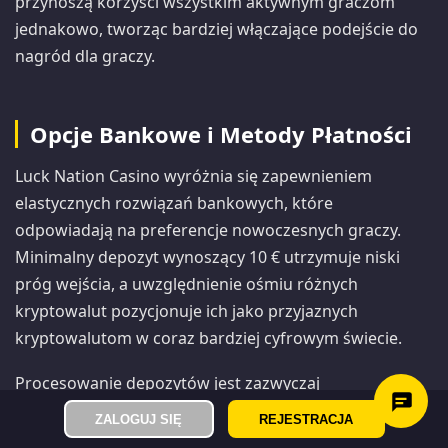
przynoszą korzyści wszystkim aktywnym graczom
jednakowo, tworząc bardziej włączające podejście do
nagród dla graczy.
Opcje Bankowe i Metody Płatności
Luck Nation Casino wyróżnia się zapewnieniem
elastycznych rozwiązań bankowych, które
odpowiadają na preferencje nowoczesnych graczy.
Minimalny depozyt wynoszący 10 € utrzymuje niski
próg wejścia, a uwzględnienie ośmiu różnych
kryptowalut pozycjonuje ich jako przyjaznych
kryptowalutom w coraz bardziej cyfrowym świecie.
Procesowanie depozytów jest zazwyczaj
natychmiastowe, niezależnie od wybranej metody, co
ZALOGUJ SIĘ
REJESTRACJA
pozwala graczom na natychmiastowe rozpoczęcie gry.