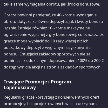
takie same wymagania obrotu, jak środki bonusowe.
Gracze powinni pamiętać, że 40-krotne wymagania
obrotu dotyczą zarówno depozytu, jak i kwoty bonusu
łącznie. Istnieje również 10-krotne maksymalne
ograniczenie wygranej z gry bonusowej, co oznacza, że
gracze mogą wypłacić do 10 razy więcej niż ich
początkowy depozyt z wygranymi uzyskanymi z
bonusu. Entuzjaści zakładów sportowych nie są
pominięci, z oddzielnym dopasowaniem 100% do 200 €
dostępnym dla akcji na stronie zakładów sportowych.
Trwające Promocje i Program
Lojalnościowy
Regularni gracze korzystają z konsekwentnych ofert
promocyjnych zaprojektowanych w celu utrzymania