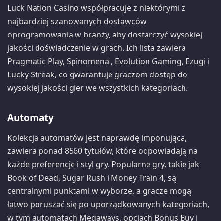
Luck Nation Casino współpracuje z niektórymi z
najbardziej szanowanych dostawców
oprogramowania w branży, aby dostarczyć wysokiej
jakości doświadczenie w grach. Ich lista zawiera
Pragmatic Play, Spinomenal, Evolution Gaming, Ezugi i
Lucky Streak, co gwarantuje graczom dostęp do
wysokiej jakości gier we wszystkich kategoriach.
Automaty
Kolekcja automatów jest naprawdę imponująca,
zawiera ponad 8560 tytułów, które odpowiadają na
każde preferencje i styl gry. Popularne gry, takie jak
Book of Dead, Sugar Rush i Money Train 4, są
centralnymi punktami w wyborze, a gracze mogą
łatwo poruszać się po uporządkowanych kategoriach,
w tym automatach Megaways, opcjach Bonus Buy i