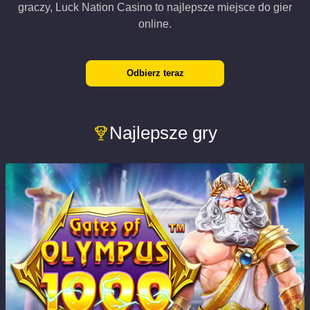
graczy, Luck Nation Casino to najlepsze miejsce do gier
online.
Odbierz teraz
Najlepsze gry